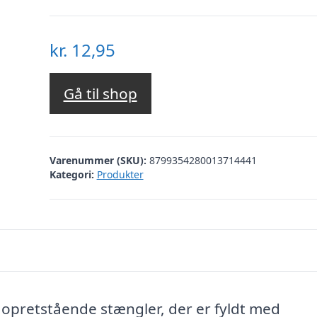
kr.
12,95
Gå til shop
Varenummer (SKU):
8799354280013714441
Kategori:
Produkter
 opretstående stængler, der er fyldt med