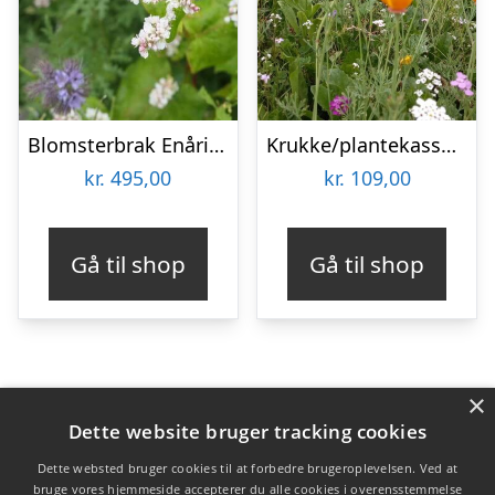
Blomsterbrak Enårig 10 kg
Krukke/plantekasse blomsterblanding – 50 m2
kr.
495,00
kr.
109,00
Gå til shop
Gå til shop
×
Varekategorier
Dette website bruger tracking cookies
Produkter
Dette websted bruger cookies til at forbedre brugeroplevelsen. Ved at
bruge vores hjemmeside accepterer du alle cookies i overensstemmelse