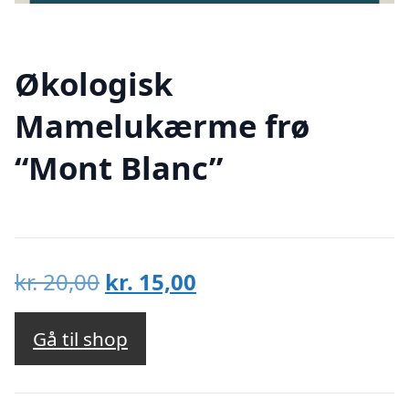
Økologisk
Mamelukærme frø
“Mont Blanc”
Den
Den
kr.
20,00
kr.
15,00
oprindelige
aktuelle
pris
pris
Gå til shop
var:
er:
kr. 20,00.
kr. 15,00.