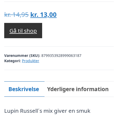
Den
Den
kr.
14,95
kr.
13,00
oprindelige
aktuelle
pris
pris
Gå til shop
var:
er:
kr. 14,95.
kr. 13,00.
Varenummer (SKU):
8799353928999063187
Kategori:
Produkter
Beskrivelse
Yderligere information
Lupin Russell´s mix giver en smuk