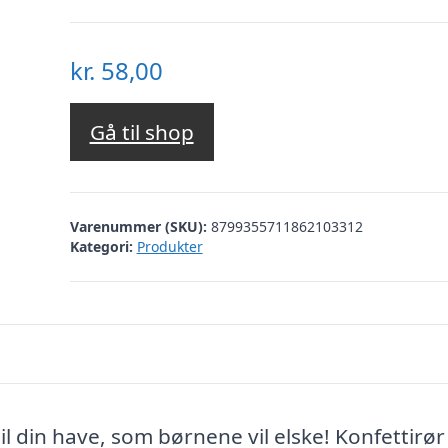
kr.
58,00
Gå til shop
Varenummer (SKU):
8799355711862103312
Kategori:
Produkter
il din have, som børnene vil elske! Konfettirø