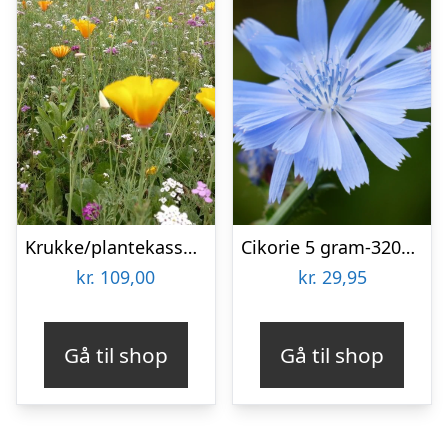
Krukke/plantekasse blomsterblanding – 50 m2
Cikorie 5 gram-3200 frø
kr.
109,00
kr.
29,95
Gå til shop
Gå til shop