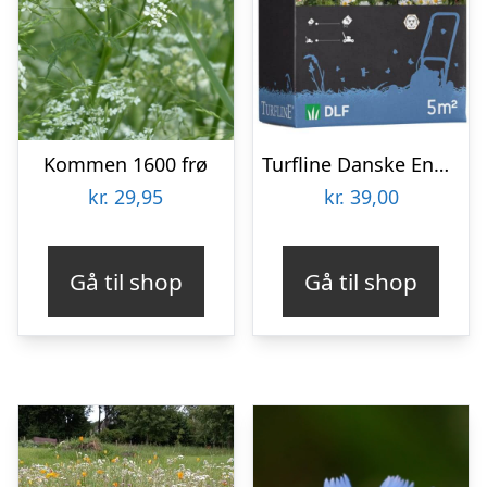
Kommen 1600 frø
Turfline Danske Engblomster 5 m2
kr.
29,95
kr.
39,00
Gå til shop
Gå til shop