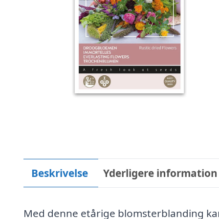
Beskrivelse
Yderligere information
Med denne etårige blomsterblanding kan