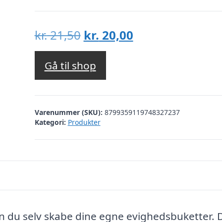
Den
Den
kr.
21,50
kr.
20,00
oprindelige
aktuelle
pris
pris
Gå til shop
var:
er:
kr. 21,50.
kr. 20,00.
Varenummer (SKU):
8799359119748327237
Kategori:
Produkter
 du selv skabe dine egne evighedsbuketter. D