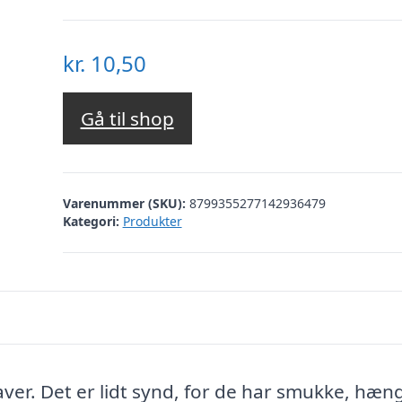
kr.
10,50
Gå til shop
Varenummer (SKU):
8799355277142936479
Kategori:
Produkter
aver. Det er lidt synd, for de har smukke, hæ