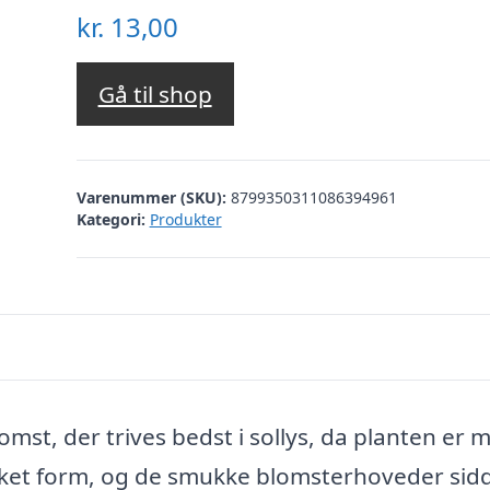
kr.
13,00
Gå til shop
Varenummer (SKU):
8799350311086394961
Kategori:
Produkter
mst, der trives bedst i sollys, da planten er 
et form, og de smukke blomsterhoveder sid