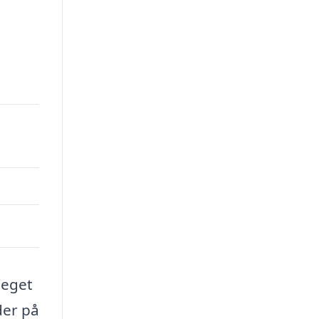
meget
der på