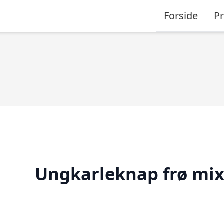
Forside
P
Ungkarleknap frø mi