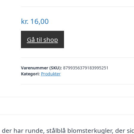
kr.
16,00
Gå til shop
Varenummer (SKU):
8799356379183995251
Kategori:
Produkter
 der har runde, stålblå blomsterkugler, der si