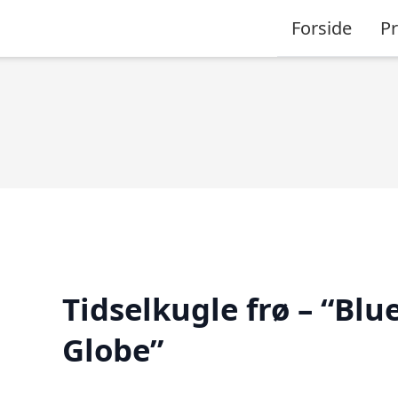
Forside
P
Tidselkugle frø – “Blu
Globe”