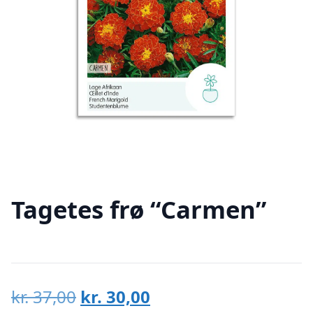
Tagetes frø “Carmen”
Den
Den
kr.
37,00
kr.
30,00