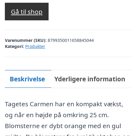
oprindelige
aktuelle
pris
pris
Gå til shop
var:
er:
kr. 37,00.
kr. 30,00.
Varenummer (SKU):
8799350011658845044
Kategori:
Produkter
Beskrivelse
Yderligere information
Tagetes Carmen har en kompakt vækst,
og når en højde på omkring 25 cm.
Blomsterne er dybt orange med en gul