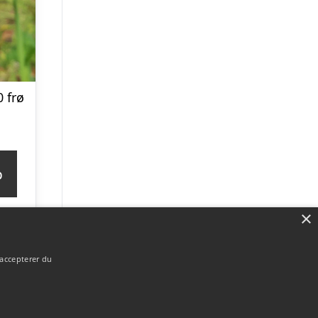
 frø
p
×
 accepterer du
Forside
Om / kontakt
Blog
Betingelser