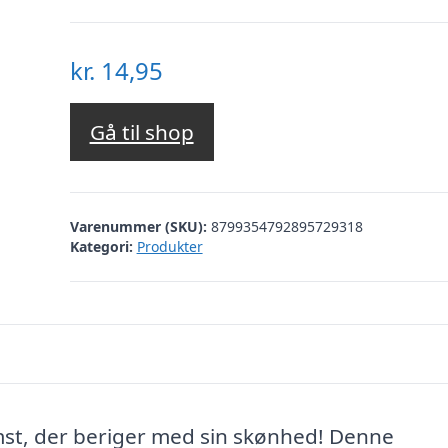
kr.
14,95
Gå til shop
Varenummer (SKU):
8799354792895729318
Kategori:
Produkter
omst, der beriger med sin skønhed! Denne