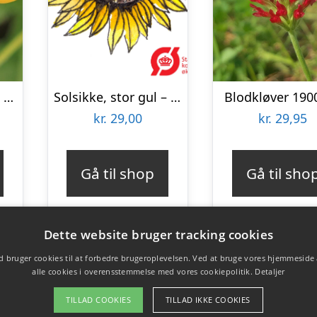
Kællingetand 3000 frø
Solsikke, stor gul – frø (øko)
Blodkløver 1900
kr.
29,00
kr.
29,95
Gå til shop
Gå til sho
Dette website bruger tracking cookies
 bruger cookies til at forbedre brugeroplevelsen. Ved at bruge vores hjemmeside
alle cookies i overensstemmelse med vores cookiepolitik.
Detaljer
TILLAD COOKIES
TILLAD IKKE COOKIES