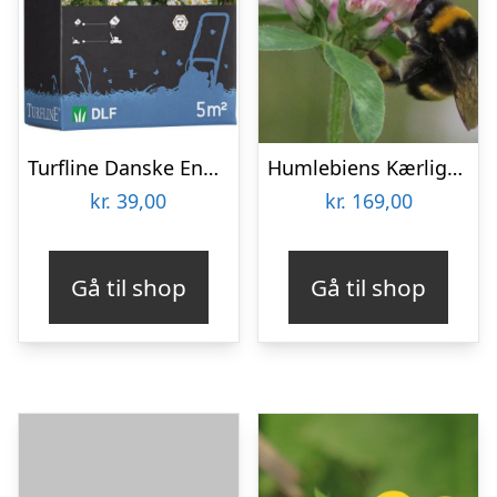
Turfline Danske Engblomster 5 m2
Humlebiens Kærlighed – Blomsterfrø 30m2
kr.
39,00
kr.
169,00
Gå til shop
Gå til shop