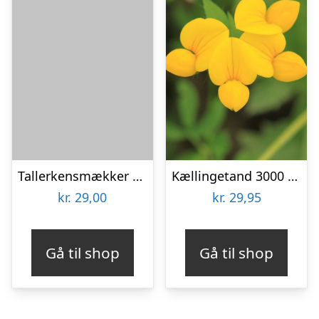
Tallerkensmækker – frø (øko)
Kællingetand 3000 frø
kr.
29,00
kr.
29,95
Gå til shop
Gå til shop