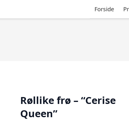
Forside
P
Røllike frø – “Cerise
Queen”