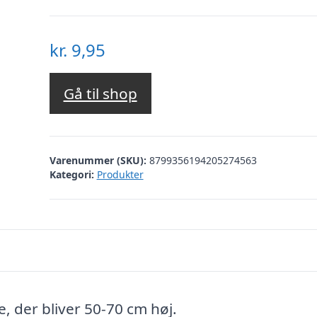
kr.
9,95
Gå til shop
Varenummer (SKU):
8799356194205274563
Kategori:
Produkter
, der bliver 50-70 cm høj.