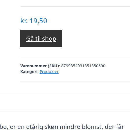
kr.
19,50
Gå til shop
Varenummer (SKU):
8799352931351350690
Kategori:
Produkter
e, er en etårig skøn mindre blomst, der får