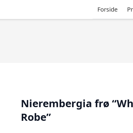
Forside
P
Nierembergia frø “Wh
Robe”