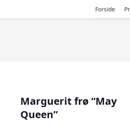
Forside
P
Marguerit frø “May
Queen”