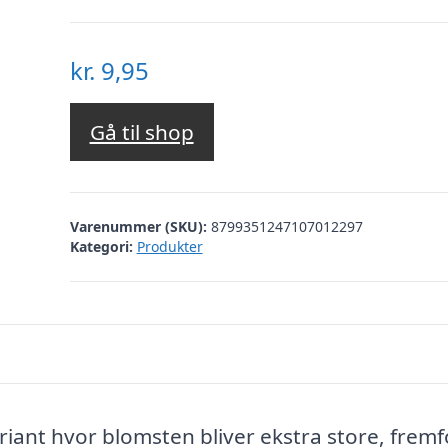
kr.
9,95
Gå til shop
Varenummer (SKU):
8799351247107012297
Kategori:
Produkter
iant hvor blomsten bliver ekstra store, fremf