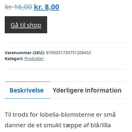
Den
Den
kr.
16,00
kr.
8,00
oprindelige
aktuelle
pris
pris
Gå til shop
var:
er:
kr. 16,00.
kr. 8,00.
Varenummer (SKU):
8799351730751208452
Kategori:
Produkter
Beskrivelse
Yderligere information
Til trods for lobelia-blomsterne er små
danner de et smukt tæppe af blå/lilla