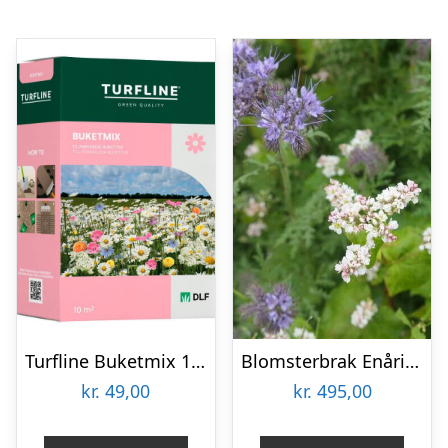
Turfline Buketmix 10 m2
Blomsterbrak Enårig 10 kg
kr.
49,00
kr.
495,00