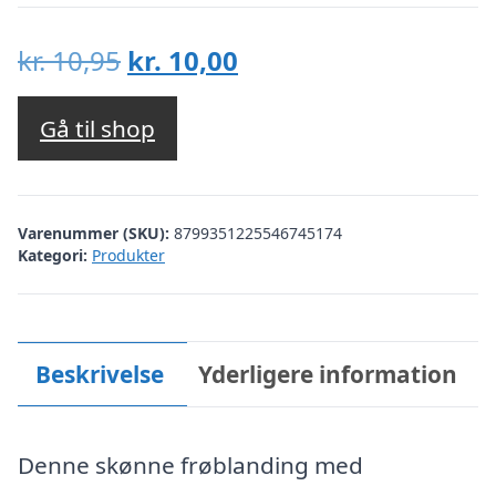
Den
Den
kr.
10,95
kr.
10,00
oprindelige
aktuelle
pris
pris
Gå til shop
var:
er:
kr. 10,95.
kr. 10,00.
Varenummer (SKU):
8799351225546745174
Kategori:
Produkter
Beskrivelse
Yderligere information
Denne skønne frøblanding med