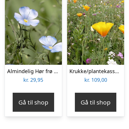
Almindelig Hør frø til 5 m2
Krukke/plantekasse blomsterblanding – 50 m2
kr.
29,95
kr.
109,00
Gå til shop
Gå til shop