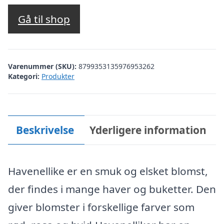
oprindelige
aktuelle
pris
pris
Gå til shop
var:
er:
kr. 12,95.
kr. 6,00.
Varenummer (SKU):
8799353135976953262
Kategori:
Produkter
Beskrivelse
Yderligere information
Havenellike er en smuk og elsket blomst,
der findes i mange haver og buketter. Den
giver blomster i forskellige farver som