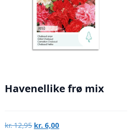
Havenellike frø mix
Den
Den
kr.
12,95
kr.
6,00