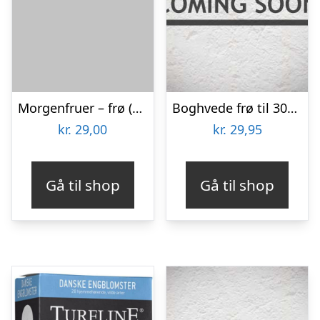
Morgenfruer – frø (øko)
Boghvede frø til 30m2
kr.
29,00
kr.
29,95
Gå til shop
Gå til shop