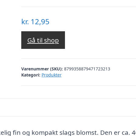
kr.
12,95
Gå til shop
Varenummer (SKU):
8799358879471723213
Kategori:
Produkter
ig fin og kompakt slags blomst. Den er ca. 