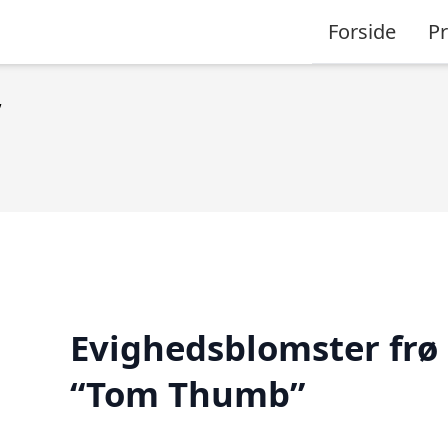
Forside
P
”
Evighedsblomster frø
“Tom Thumb”