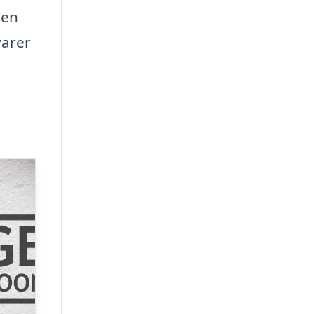
ten
varer