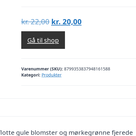
Den
Den
kr.
22,00
kr.
20,00
oprindelige
aktuelle
pris
pris
Gå til shop
var:
er:
kr. 22,00.
kr. 20,00.
Varenummer (SKU):
8799353837948161588
Kategori:
Produkter
lotte gule blomster og mørkegrønne fjerede