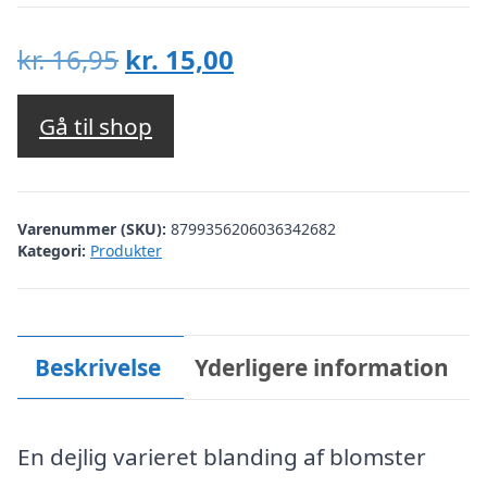
Den
Den
kr.
16,95
kr.
15,00
oprindelige
aktuelle
pris
pris
Gå til shop
var:
er:
kr. 16,95.
kr. 15,00.
Varenummer (SKU):
8799356206036342682
Kategori:
Produkter
Beskrivelse
Yderligere information
En dejlig varieret blanding af blomster