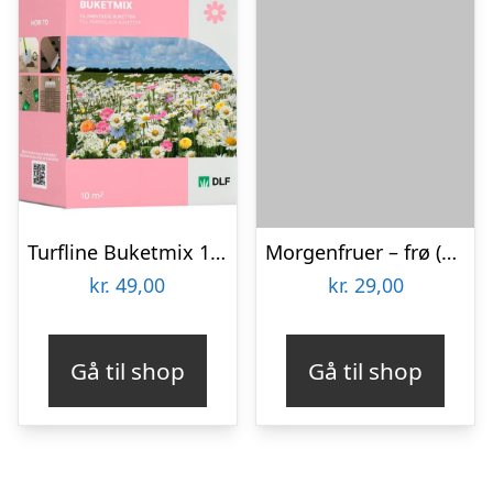
Turfline Buketmix 10 m2
Morgenfruer – frø (øko)
kr.
49,00
kr.
29,00
Gå til shop
Gå til shop