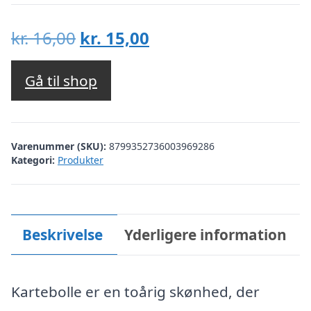
Den
Den
kr.
16,00
kr.
15,00
oprindelige
aktuelle
pris
pris
Gå til shop
var:
er:
kr. 16,00.
kr. 15,00.
Varenummer (SKU):
8799352736003969286
Kategori:
Produkter
Beskrivelse
Yderligere information
Kartebolle er en toårig skønhed, der